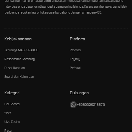
Dengan bermain di emas perak88 anda akan mendapatkan kemudahan transaksi yang
tidak bisa anda dapatkan di penyedia game online lainnya. Kelancaran transaksi yang tidak
perlu anda ragukan lagi untuk segera bergabung dengan emasperak88.
Kebijaksanaan
Platform
Tentang EMASPERAK88
Promosi
Responsible Gambling
Loyalty
Pusat Bantuan
Referral
Syarat dan Ketentuan
Kategori
Dukungan
Hot Games
+6282329218679
Slots
Live Casino
Race