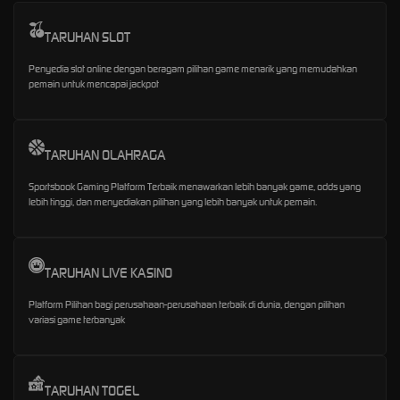
TARUHAN SLOT
Penyedia slot online dengan beragam pilihan game menarik yang memudahkan
pemain untuk mencapai jackpot
TARUHAN OLAHRAGA
Sportsbook Gaming Platform Terbaik menawarkan lebih banyak game, odds yang
lebih tinggi, dan menyediakan pilihan yang lebih banyak untuk pemain.
TARUHAN LIVE KASINO
Platform Pilihan bagi perusahaan-perusahaan terbaik di dunia, dengan pilihan
variasi game terbanyak
TARUHAN TOGEL