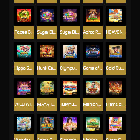
Pedas Gila
Sugar Blast
Sugar Blast Frenzy
Aztec Rush Bonanza
HEAVENLY FEAST WITH WUKONG
Hippo Splash
Hunk Cai Shen
Olympus Fortune
Gems of Valhalla
Gold Rush Bonanza
WILD WITCH SUGAR BONANZA
MAYA TEMPLE OF FORTUNE
TOMYUM BONANZA
Mahjong Beauty
Flame of Fortune