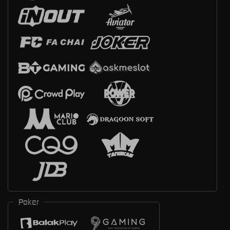
Poker