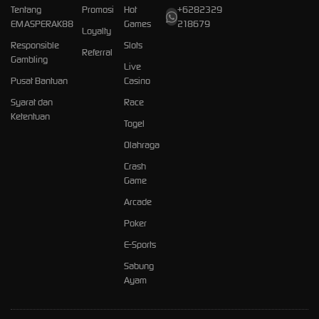
Tentang
Promosi
Hot
+6282329
EMASPERAK88
Games
218679
Loyalty
Responsible
Slots
Referral
Gambling
Live
Pusat Bantuan
Casino
Syarat dan
Race
Ketentuan
Togel
Olahraga
Crash
Game
Arcade
Poker
E-Sports
Sabung
Ayam