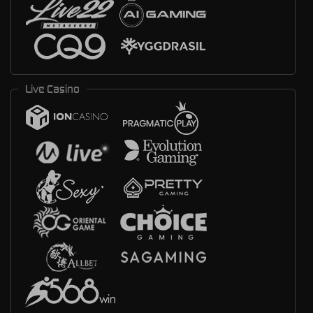
Live Casino