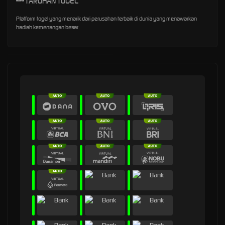
TARUHAN TOGEL
Platform togel yang menarik dari perusahan terbaik di dunia yang menawarkan
hadiah kemenangan besar