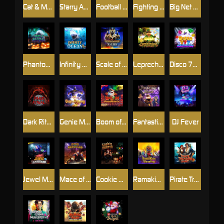
Cat & Mouse
Starry Adventure
Football Fever
Fighting Bull
Big Net Bass
Phantom Multiplier
Infinity Ocean
Scale of Heaven: Anubis
Leprechaun’s Fortune
Disco 777 Hold and Win
Dark Ritual
Genie Mystery
Boom of Prosperity
Fantastic Beast
DJ Fever
Jewel Mastermind
Mace of Hercules
Cookie Hunter
Ramakien Blessing
Pirate Treasure Hunt