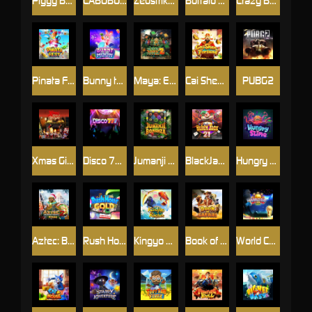
Piggy Bank Gold 2
LABUBU: Fall In Wild
Zeustrike Xmas
Buffalo Rush
Crazy Bounty: Jackpot
Pinata Fest
Bunny to the Moon
Maya: Elemental Totem 2
Cai Shen Fortune
PUBG2
Xmas Gift Delight
Disco 777
Jumanji Bonanza
BlackJack21
Hungry Slime
Aztec: Bonus Hunt 2 Xmas
Rush Hour Gold
Kingyo Riches
Book of Safari
World Cup Final