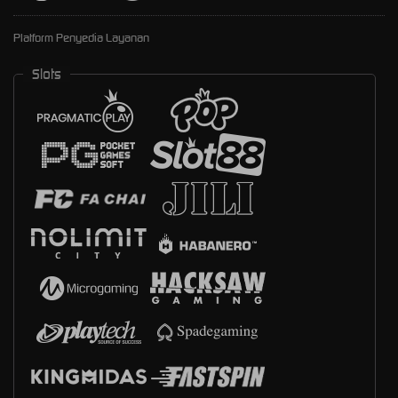
Platform Penyedia Layanan
Slots