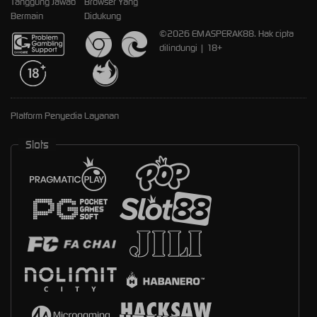
Tanggung Jawab
Browser Yang
Bermain
Didukung
©2026 EMASPERAK88. Hak cipta
dilindungi | 18+
Platform Penyedia Layanan
Slots