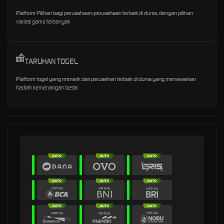
Platform Pilihan bagi perusahaan-perusahaan terbaik di dunia, dengan pilihan
variasi game terbanyak
TARUHAN TOGEL
Platform togel yang menarik dari perusahan terbaik di dunia yang menawarkan
hadiah kemenangan besar