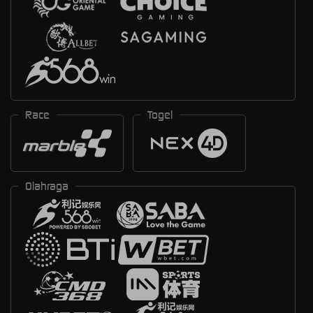
Race
Togel
Olahraga