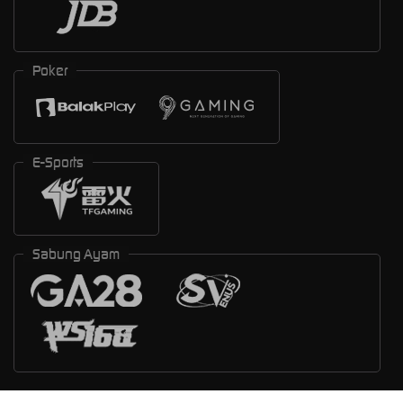
Poker
E-Sports
Sabung Ayam