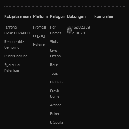
Kebijaksanaan
Platform
Kategori
Dukungan
Komunitas
Tentang
Promosi
Hot
+6282329
EMASPERAK88
Games
218679
Loyalty
Responsible
Slots
Referral
Gambling
Live
Pusat Bantuan
Casino
Syarat dan
Race
Ketentuan
Togel
Olahraga
Crash
Game
Arcade
Poker
E-Sports