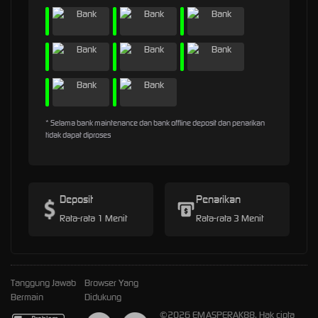
* Selama bank maintenance dan bank offline deposit dan penarikan
tidak dapat diproses
Deposit
Penarikan
Rata-rata 1 Menit
Rata-rata 3 Menit
Tanggung Jawab
Browser Yang
Bermain
Didukung
©2026 EMASPERAK88. Hak cipta