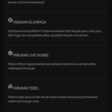
pemain untuk mencapai jackpot
TARUHAN OLAHRAGA
Sportsbook Gaming Platform Terbaik menawarkan lebih banyak game, odds yang
lebih tinggi, dan menyediakan pilihan yang lebih banyak untuk pemain.
TARUHAN LIVE KASINO
Platform Pilihan bagi perusahaan-perusahaan terbaik di dunia, dengan pilihan
variasi game terbanyak
TARUHAN TOGEL
Platform togel yang menarik dari perusahan terbaik di dunia yang menawarkan
hadiah kemenangan besar