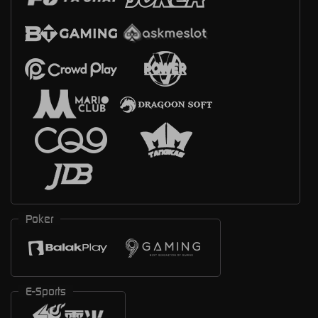
Poker
E-Sports