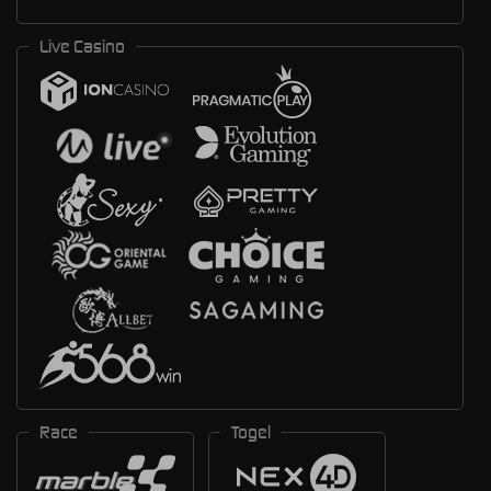
Live Casino
Race
Togel