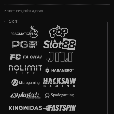
Platform Penyedia Layanan
Slots