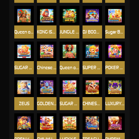
Queen of Inca 2
KONG ISLAND
JUNGLE BANG BANG
DJ BOOM BOOM
Sugar Bang Bang 2
SUGAR BANG BANG PLUS
Chinese New Year Moreways
Queen of Inca
SUPER ELEMENTS
POKER WIN 2
ZEUS
GOLDEN GENIE
SUGAR BANG BANG
CHINESE NEW YEAR
LUXURY GOLDEN PANTHER