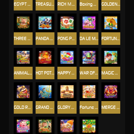
EGYPT BONANZA
TREASURE RAIDERS
RICH ＭAN
Boxing Riches
GOLDEN PANTHER
THREE LITTLE PIGS
PANDA DRAGON BOAT
PONG PONG HU
DA LE MEN
FORTUNE KOI
ANIMAL RACING
HOT POT PARTY
HAPPY DUO BAO
WAR OF THE UNIVERSE
MAGIC BEANS
GOLD RUSH
GRAND BLUE
GLORY OF ROME
Fortune Sheep
MERGE MAGIC