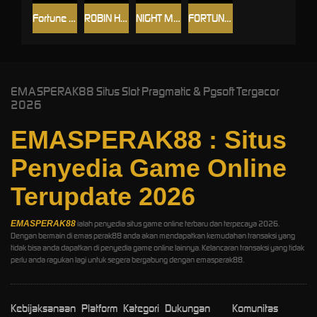
Fortune Money Boom
ROBIN HOOD
NIGHT MARKET 2
FORTUNE EGG
EMASPERAK88 Situs Slot Pragmatic & Pgsoft Tergacor
2026
EMASPERAK88 : Situs
Penyedia Game Online
Terupdate 2026
EMASPERAK88
ialah penyedia situs game online terbaru dan terpecaya 2026.
Dengan bermain di emas perak88 anda akan mendapatkan kemudahan transaksi yang
tidak bisa anda dapatkan di penyedia game online lainnya. Kelancaran transaksi yang tidak
perlu anda ragukan lagi untuk segera bergabung dengan emasperak88.
Kebijaksanaan
Platform
Kategori
Dukungan
Komunitas