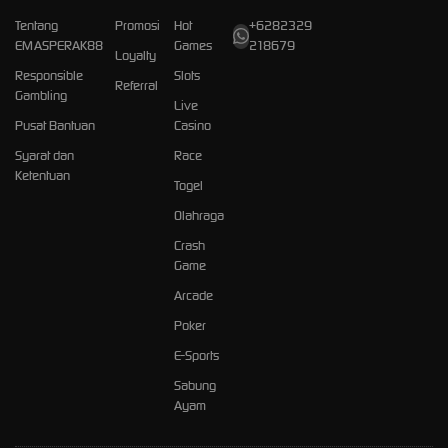
Tentang
Promosi
Hot
+6282329
EMASPERAK88
Games
218679
Loyalty
Responsible
Slots
Referral
Gambling
Live
Pusat Bantuan
Casino
Syarat dan
Race
Ketentuan
Togel
Olahraga
Crash
Game
Arcade
Poker
E-Sports
Sabung
Ayam