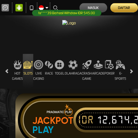
MASUK
DAFTAR
fa****39 Berhasil Withdraw IDR 545.00
HOT
SLOTS
LIVE
RACE
TOGEL
OLAHRAGA
CRASH
ARCADE
POKER
E-
SABUN
GAMES
CASINO
GAME
SPORTS
AYAM
IDR
12,674,
JACKPOT
PLAY