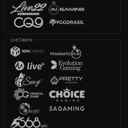
Live Casino