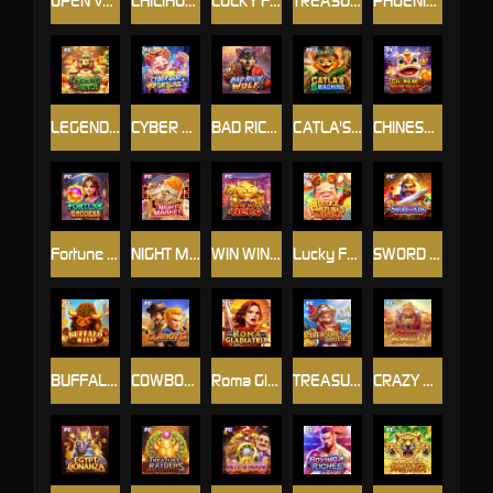
OPEN VAULT
CHILIHUAHUA
LUCKY FORTUNES
TREASURES OF ODIN
PHOENIX FEVER
LEGEND OF INCA
CYBER GOD OF FORTUNE⁺
BAD RICH WOLF
CATLA'S MONEY MACHINE
CHINESE NEW YEAR 2
Fortune Goddess
NIGHT MARKET
WIN WIN NEKO
Lucky Fortune 3x3
SWORD OF KING
BUFFALO WAYS
COWBOYS
Roma Gladiatrix
TREASURE CRUISE
CRAZY BUFFALO