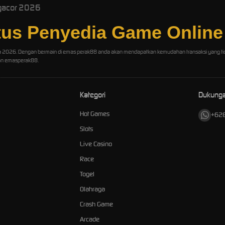
rgacor 2026
us Penyedia Game Online 
aya 2026. Dengan bermain di emas perak88 anda akan mendapatkan kemudahan transaksi yang tida
gan emasperak88.
Kategori
Dukung
Hot Games
+62
Slots
Live Casino
Race
Togel
Olahraga
Crash Game
Arcade