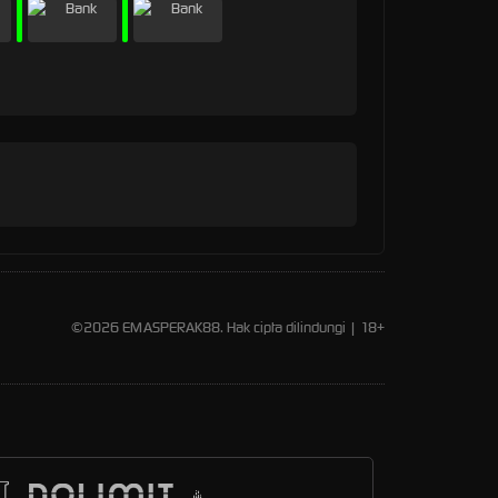
©2026 EMASPERAK88. Hak cipta dilindungi | 18+