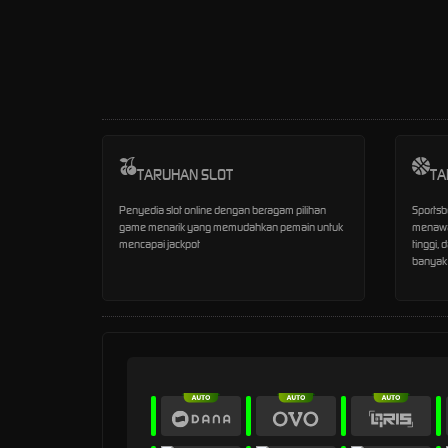
TARUHAN SLOT
TA
Penyedia slot online dengan beragam pilihan
Sportsb
game menarik yang memudahkan pemain untuk
menawar
mencapai jackpot
tinggi,
banyak 