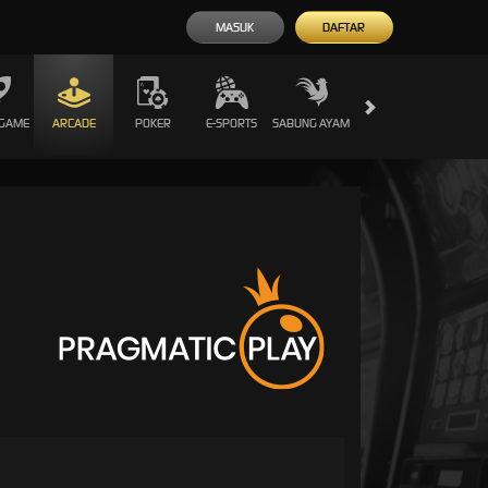
MASUK
DAFTAR
 GAME
ARCADE
POKER
E-SPORTS
SABUNG AYAM
PROMOSI