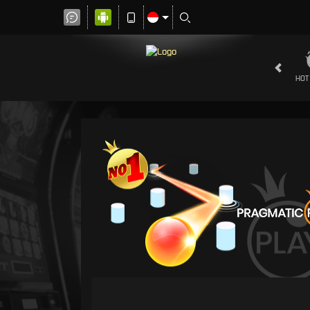
mol****56 Berhasil Withdraw ID
HOT