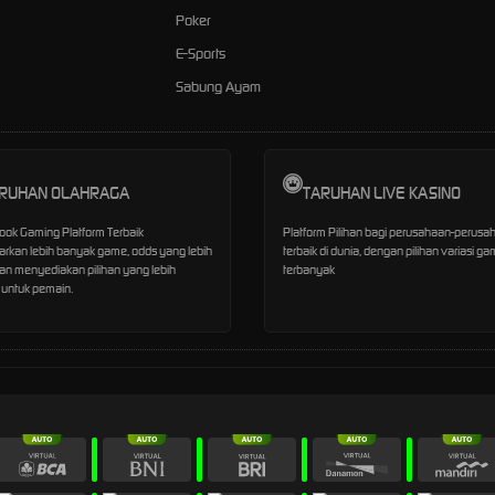
Poker
E-Sports
Sabung Ayam
RUHAN OLAHRAGA
TARUHAN LIVE KASINO
ook Gaming Platform Terbaik
Platform Pilihan bagi perusahaan-perusa
kan lebih banyak game, odds yang lebih
terbaik di dunia, dengan pilihan variasi g
 dan menyediakan pilihan yang lebih
terbanyak
untuk pemain.