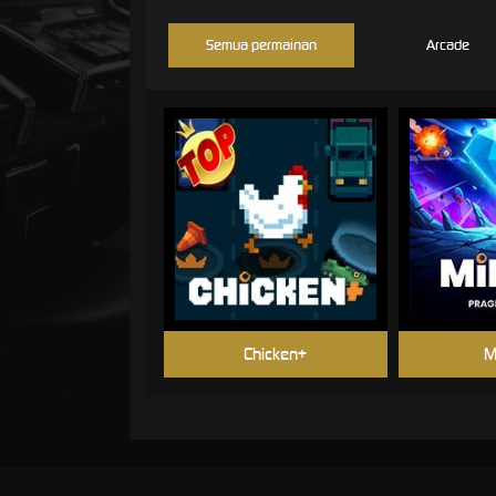
Semua permainan
Arcade
Chicken+
M