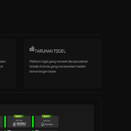
TARUHAN TOGEL
haan
Platform togel yang menarik dari perusahan
ame
terbaik di dunia yang menawarkan hadiah
kemenangan besar