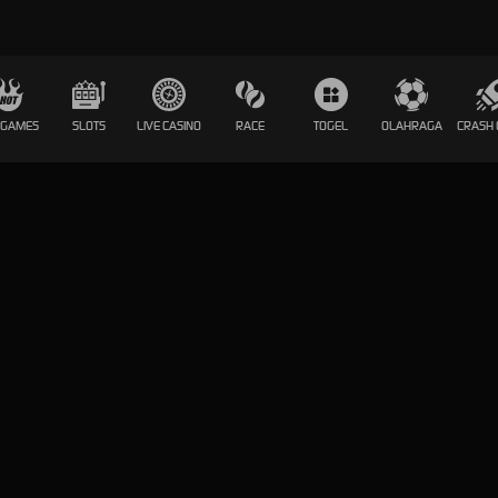
 GAMES
SLOTS
LIVE CASINO
RACE
TOGEL
OLAHRAGA
CRASH
R 922.00