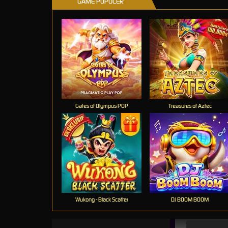
GAME POPULER
Gates of Olympus POP
Treasures of Aztec
Wukong - Black Scatter
DJ BOOM BOOM