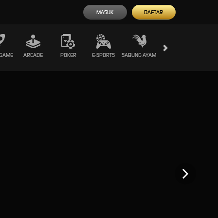
MASUK
DAFTAR
 GAME
ARCADE
POKER
E-SPORTS
SABUNG AYAM
PROMOSI