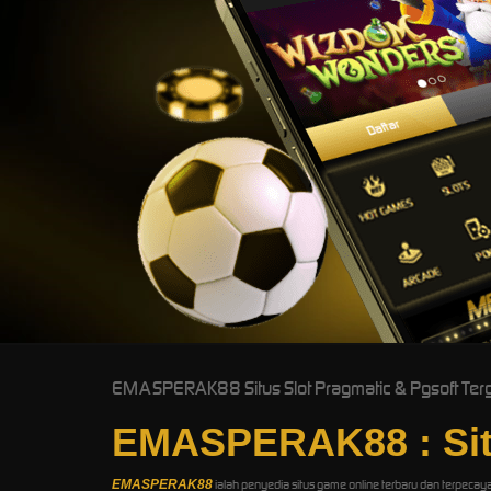
EMASPERAK88 Situs Slot Pragmatic & Pgsoft Te
EMASPERAK88 : Sit
EMASPERAK88
ialah penyedia situs game online terbaru dan terpec