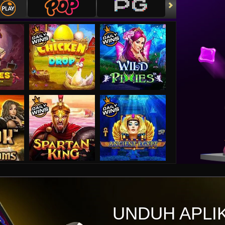
UNDUH APLIK