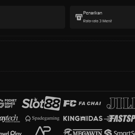
Penarikan
Rata-rata 3 Menit